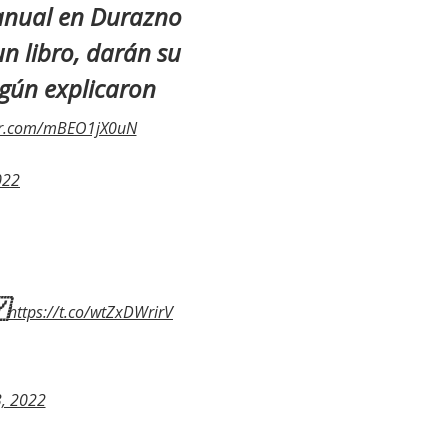
 anual en Durazno
n libro, darán su
egún explicaron
ter.com/mBEO1jX0uN
022

https://t.co/wtZxDWrirV
3, 2022