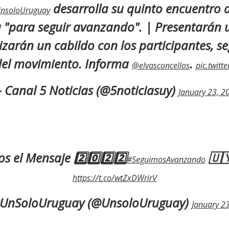
desarrolla su quinto encuentro
nsoloUruguay
 "para seguir avanzando". | Presentarán u
izarán un cabildo con los participantes, s
del movimiento. Informa
.
@elvasconcellos
pic.twit
 Canal 5 Noticias (@5noticiasuy)
January 23, 2
el Mensaje 2️⃣0️⃣2️⃣2️⃣
🇺
#SeguimosAvanzando
https://t.co/wtZxDWrirV
UnSoloUruguay (@UnsoloUruguay)
January 2