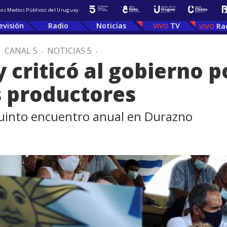
 los Medios Públicos del Uruguay
evisión
Radio
Noticias
TV
Ra
.
CANAL 5
.
NOTICIAS 5
.
criticó al gobierno po
s productores
quinto encuentro anual en Durazno