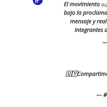
Copy
El movimiento
@U
Link
bajo la proclama
mensaje y real
integrantes 
—
🇺🇾Compartimos 
— #