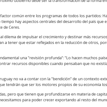
 próximo Gobierno debe ser la transformación de la forma en 
factor común entre los programas de todos los partidos: H
 tiempo hay aspectos centrales del desarrollo del país que 
te de Ceres.
 al dilema de impulsar el crecimiento y destinar más recursos 
an a tener que estar reflejados en la reducción de otros, po
undamental una "revisión profunda": "Lo hacen muchos país
ontrar recursos disponibles cuando pensaban que no existían
uay no va a contar con la "bendición" de un contexto exte
que tendrán que ser los motores propios de su economía los
das, pero que tienen que profundizarse en materia de capi
ecesitamos para poder crecer exportando al resto del mund