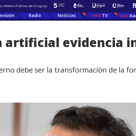
 los Medios Públicos del Uruguay
evisión
Radio
Noticias
TV
Ra
 artificial evidencia i
erno debe ser la transformación de la fo