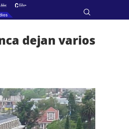
dios
nca dejan varios