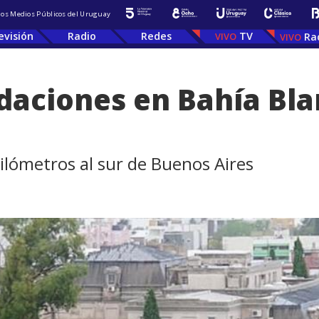
 los Medios Públicos del Uruguay
evisión
Radio
Redes
TV
Ra
daciones en Bahía Bla
kilómetros al sur de Buenos Aires