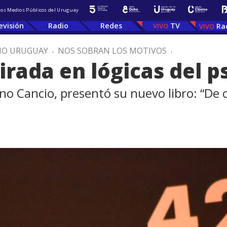
 los Medios Públicos del Uruguay
evisión
Radio
Redes
TV
Ra
IO URUGUAY
.
NOS SOBRAN LOS MOTIVOS
.
rada en lógicas del p
runo Cancio, presentó su nuevo libro: “De