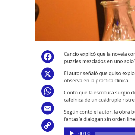
Cancio explicó que la novela co
Facebook
puzzles mezclados en uno solo”
El autor señaló que quiso expl
X
observa en la práctica clínica.
WhatsApp
Contó que la escritura surgió d
cafeínica de un cuádruple ristre
Email
Según contó el autor, la obra b
fantasía dialogan sin orden line
Copy
Reproductor
00:00