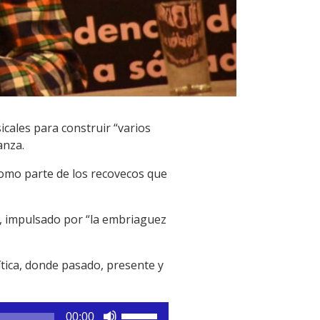
cales para construir “varios
anza.
como parte de los recovecos que
ía, impulsado por “la embriaguez
ítica, donde pasado, presente y
Utiliza
00:00