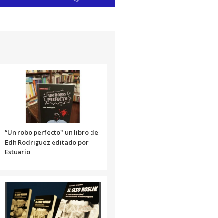
las
teclas
de
flecha
arriba/abajo
para
aumentar
o
disminuir
el
volumen.
“Un robo perfecto" un libro de
Edh Rodriguez editado por
Estuario