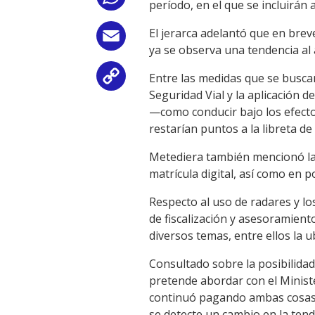
período, en el que se incluirán 
El jerarca adelantó que en brev
Email
ya se observa una tendencia al 
Entre las medidas que se buscan
Copy
Seguridad Vial y la aplicación d
Link
—como conducir bajo los efectos
restarían puntos a la libreta de
Metediera también mencionó la 
matrícula digital, así como en p
Respecto al uso de radares y lo
de fiscalización y asesoramient
diversos temas, entre ellos la ub
Consultado sobre la posibilida
pretende abordar con el Minist
continuó pagando ambas cosas a
se detecte un cambio en la tend