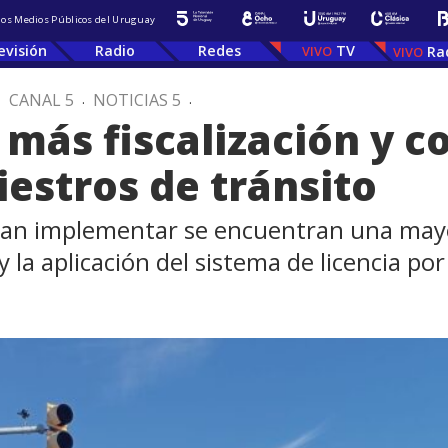
 los Medios Públicos del Uruguay
evisión
Radio
Redes
TV
Ra
.
CANAL 5
.
NOTICIAS 5
.
más fiscalización y c
iestros de tránsito
an implementar se encuentran una mayor 
y la aplicación del sistema de licencia po