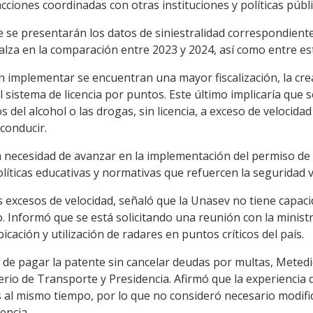
acciones coordinadas con otras instituciones y políticas públi
e se presentarán los datos de siniestralidad correspondiente
alza en la comparación entre 2023 y 2024, así como entre es
 implementar se encuentran una mayor fiscalización, la crea
el sistema de licencia por puntos. Este último implicaría que
 del alcohol o las drogas, sin licencia, a exceso de velocida
 conducir.
necesidad de avanzar en la implementación del permiso de co
olíticas educativas y normativas que refuercen la seguridad vi
s excesos de velocidad, señaló que la Unasev no tiene capacid
o. Informó que se está solicitando una reunión con la minist
icación y utilización de radares en puntos críticos del país.
d de pagar la patente sin cancelar deudas por multas, Meted
erio de Transporte y Presidencia. Afirmó que la experiencia
l mismo tiempo, por lo que no consideró necesario modifica
encia.