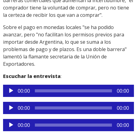
barreras comerciales que aumentan la incertidumbre, "el
comprador tiene la voluntad de comprar, pero no tiene
la certeza de recibir los que van a comprar".
Sobre el pago en monedas locales "se ha podido
avanzar, pero "no facilitan los permisos previos para
importar desde Argentina, lo que se suma a los
problemas de pago y de plazos. Es una doble barrera"
lamentó la flamante secretaria de la Unión de
Exportadores.
Escuchar la entrevista
:
Reproductor
00:00
00:00
de
audio
Reproductor
00:00
00:00
de
audio
Reproductor
00:00
00:00
de