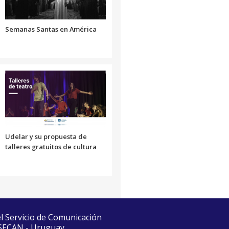
el
volumen.
Semanas Santas en América
Udelar y su propuesta de
talleres gratuitos de cultura
el Servicio de Comunicación
 SECAN - Uruguay