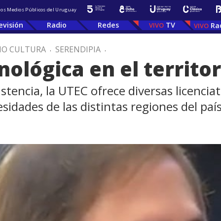
 los Medios Públicos del Uruguay
evisión
Radio
Redes
TV
Ra
IO CULTURA
.
SERENDIPIA
.
ológica en el territor
encia, la UTEC ofrece diversas licenciat
sidades de las distintas regiones del país