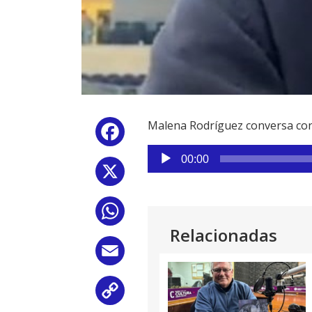
Malena Rodríguez conversa con
Facebook
Reproductor
00:00
de
X
audio
WhatsApp
Relacionadas
Email
Copy