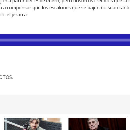
ón a partir del 15 de enero, pero nosotros creemos que la m
a compensar que los escalones que se bajen no sean tantos
ó el jerarca.
FOTOS.