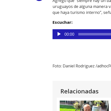
Agregó que “siempre hay un baj
uruguayos de alguna manera va 
Link
que haya turismo interno”, señal
Escuchar:
Reproductor
00:00
de
audio
Foto: Daniel Rodriguez /adhoc
Relacionadas