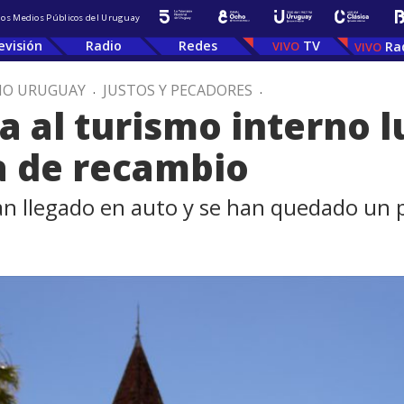
 los Medios Públicos del Uruguay
evisión
Radio
Redes
TV
Ra
IO URUGUAY
.
JUSTOS Y PECADORES
.
 al turismo interno l
 de recambio
an llegado en auto y se han quedado un 