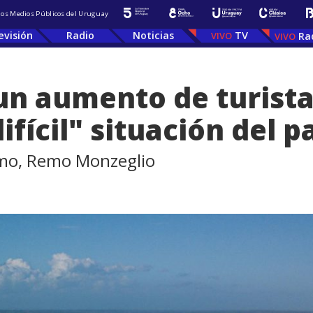
 los Medios Públicos del Uruguay
evisión
Radio
Noticias
TV
Ra
un aumento de turista
ifícil" situación del p
ismo, Remo Monzeglio