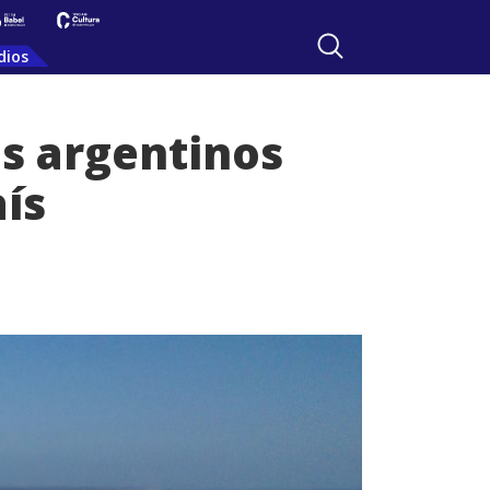
dios
s argentinos
aís