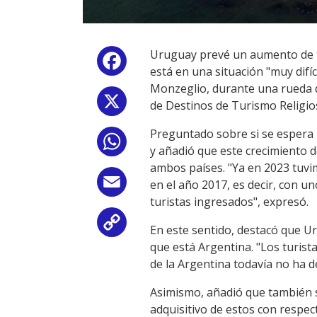
Uruguay prevé un aumento de tu
Facebook
está en una situación "muy difí
Monzeglio, durante una rueda d
X
de Destinos de Turismo Religios
Preguntado sobre si se espera 
WhatsApp
y añadió que este crecimiento d
ambos países. "Ya en 2023 tuvi
Email
en el año 2017, es decir, con u
turistas ingresados", expresó.
Copy
En este sentido, destacó que Uru
que está Argentina. "Los turis
Link
de la Argentina todavía no ha d
Asimismo, añadió que también s
adquisitivo de estos con respe