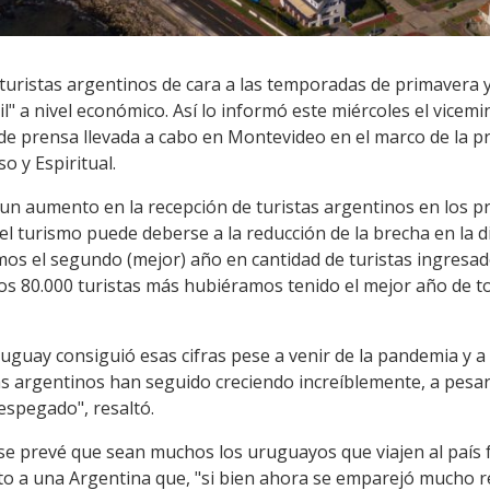
ristas argentinos de cara a las temporadas de primavera y
cil" a nivel económico. Así lo informó este miércoles el vice
e prensa llevada a cabo en Montevideo en el marco de la p
o y Espiritual.
un aumento en la recepción de turistas argentinos en los 
el turismo puede deberse a la reducción de la brecha en la d
mos el segundo (mejor) año en cantidad de turistas ingresa
nos 80.000 turistas más hubiéramos tenido el mejor año de to
guay consiguió esas cifras pese a venir de la pandemia y a la
tas argentinos han seguido creciendo increíblemente, a pesa
espegado", resaltó.
e prevé que sean muchos los uruguayos que viajen al país f
cto a una Argentina que, "si bien ahora se emparejó mucho r