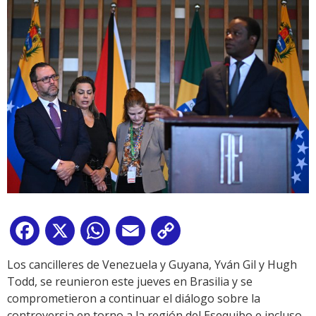
Facebook
X
WhatsApp
Email
Copy
Link
Los cancilleres de Venezuela y Guyana, Yván Gil y Hugh
Todd, se reunieron este jueves en Brasilia y se
comprometieron a continuar el diálogo sobre la
controversia en torno a la región del Esequibo e incluso