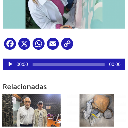
Facebook
X
WhatsApp
Email
Copy
Link
Reproductor
de
00:00
00:00
audio
Relacionadas