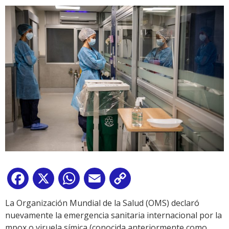
Facebook
X
WhatsApp
Email
Copy
Link
La Organización Mundial de la Salud (OMS) declaró
nuevamente la emergencia sanitaria internacional por la
mpox o viruela símica (conocida anteriormente como