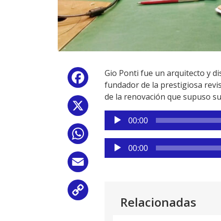
Gio Ponti fue un arquitecto y d
Facebook
fundador de la prestigiosa revi
de la renovación que supuso su 
X
Reproductor
00:00
de
WhatsApp
audio
Reproductor
00:00
de
Email
audio
Copy
Relacionadas
Link