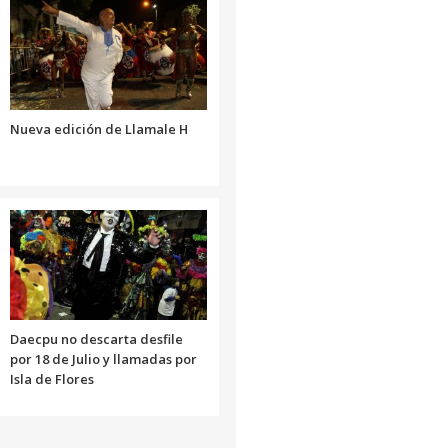
disminuir
aumentar
el
o
volumen.
disminuir
el
volumen.
Nueva edición de Llamale H
Daecpu no descarta desfile
por 18 de Julio y llamadas por
Isla de Flores