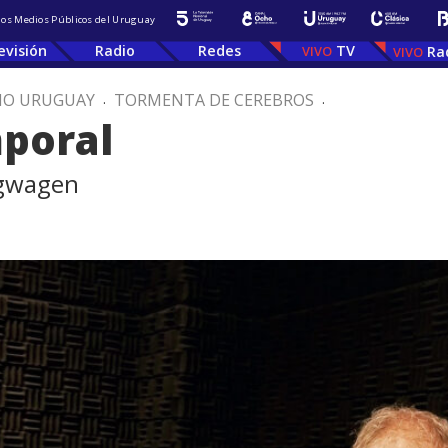
 los Medios Públicos del Uruguay
evisión
Radio
Redes
TV
Ra
IO URUGUAY
.
TORMENTA DE CEREBROS
.
mporal
ngwagen