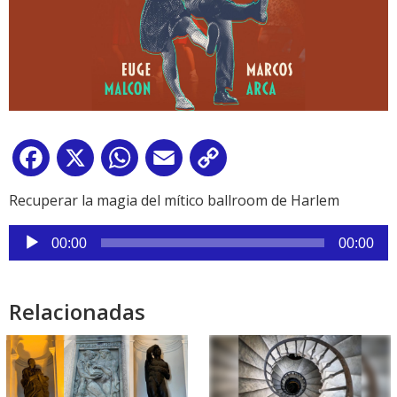
Facebook
X
WhatsApp
Email
Copy
Link
Recuperar la magia del mítico ballroom de Harlem
Reproductor
00:00
00:00
de
audio
Relacionadas