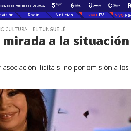
 los Medios Públicos del Uruguay
evisión
Radio
Noticias
TV
Ra
IO CULTURA
.
EL TUNGUE LÉ
.
 mirada a la situación 
asociación ilícita si no por omisión a los