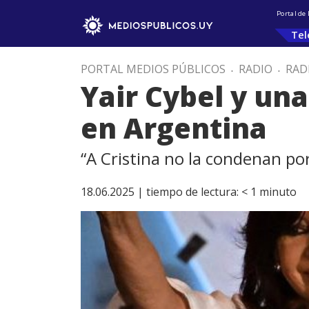
Portal de
Tel
PORTAL MEDIOS PÚBLICOS
.
RADIO
.
RAD
Yair Cybel y una
en Argentina
“A Cristina no la condenan por 
18.06.2025 |
tiempo de lectura:
< 1
minuto