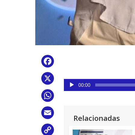
Facebook
X
Reproductor
00:00
de
WhatsApp
audio
Email
Relacionadas
Copy