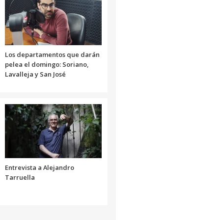
o
disminuir
el
volumen.
Los departamentos que darán
pelea el domingo: Soriano,
Lavalleja y San José
Entrevista a Alejandro
Tarruella