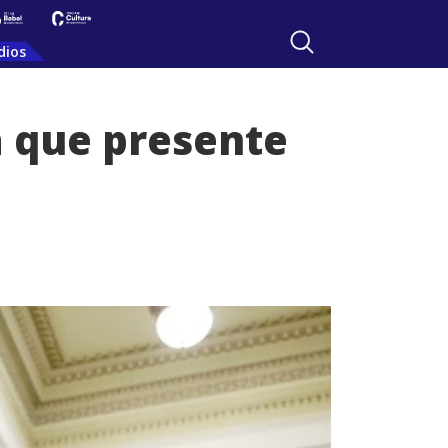
dios
a que presente