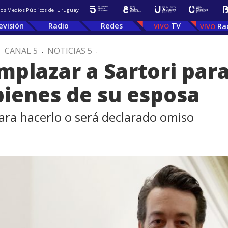
 los Medios Públicos del Uruguay
evisión
Radio
Redes
TV
Ra
.
CANAL 5
.
NOTICIAS 5
.
emplazar a Sartori par
bienes de su esposa
para hacerlo o será declarado omiso