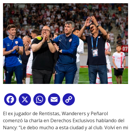
Facebook
X
WhatsApp
Email
Copy
Link
El ex jugador de Rentistas, Wanderers y Peñarol
comenzó la charla en Derechos Exclusivos hablando del
Nancy: “Le debo mucho a esta ciudad y al club. Volví en mi