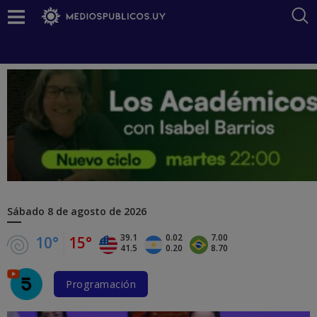
Sábado
8 de agosto de 2026
39.1
0.02
7.00
10°
15°
41.5
0.20
8.70
Programación