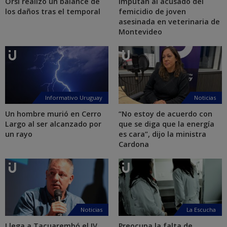
Orsi realizó un balance de
Imputan al acusado del
los daños tras el temporal
femicidio de joven
asesinada en veterinaria de
Montevideo
Informativo Uruguay
Noticias
Un hombre murió en Cerro
“No estoy de acuerdo con
Largo al ser alcanzado por
que se diga que la energía
un rayo
es cara”, dijo la ministra
Cardona
Noticias
La Escucha
Llega a Tacuarembó el IV
Preocupa la falta de