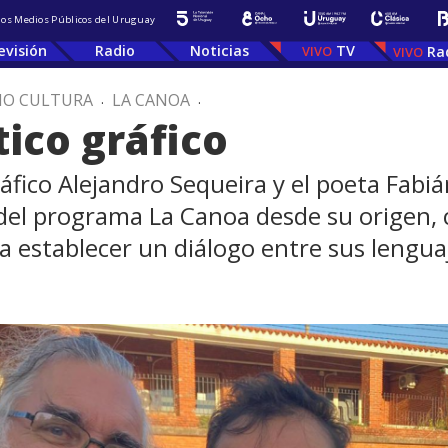
 los Medios Públicos del Uruguay
evisión
Radio
Noticias
TV
Ra
IO CULTURA
.
LA CANOA
.
ico gráfico
gráfico Alejandro Sequeira y el poeta Fab
 del programa La Canoa desde su origen, 
 a establecer un diálogo entre sus lenguaj