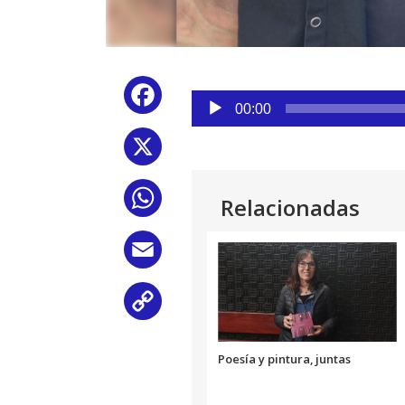
Reproductor
Facebook
de
00:00
audio
X
WhatsApp
Relacionadas
Email
Copy
Link
Poesía y pintura, juntas