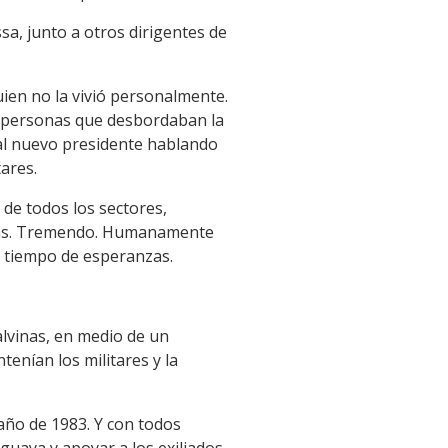
a, junto a otros dirigentes de
uien no la vivió personalmente.
e personas que desbordaban la
r al nuevo presidente hablando
ares.
 de todos los sectores,
rimas. Tremendo. Humanamente
n tiempo de esperanzas.
alvinas, en medio de un
enían los militares y la
año de 1983. Y con todos
uaya y apoyar a los exiliados