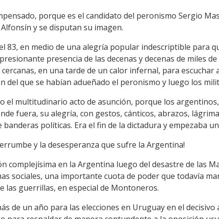
mpensado, porque es el candidato del peronismo Sergio Mass
a Alfonsín y se disputan su imagen.
l 83, en medio de una alegría popular indescriptible para q
mpresionante presencia de las decenas y decenas de miles d
s cercanas, en una tarde de un calor infernal, para escucha
cón del que se habían adueñado el peronismo y luego los milit
 el multitudinario acto de asunción, porque los argentinos,
donde fuera, su alegría, con gestos, cánticos, abrazos, lág
banderas políticas. Era el fin de la dictadura y empezaba u
l derrumbe y la desesperanza que sufre la Argentina!
ón complejísima en la Argentina luego del desastre de las M
s sociales, una importante cuota de poder que todavía mant
de las guerrillas, en especial de Montoneros.
ás de un año para las elecciones en Uruguay en el decisivo 
o para respaldar de manera contundente a la oposición urug