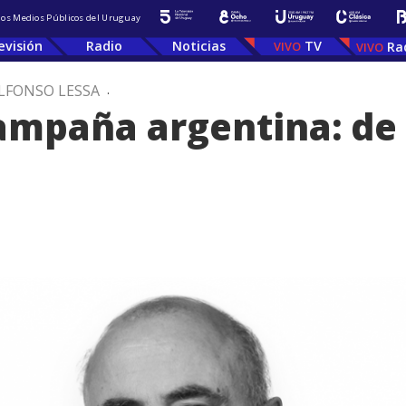
 los Medios Públicos del Uruguay
evisión
Radio
Noticias
TV
Ra
LFONSO LESSA
.
campaña argentina: de 