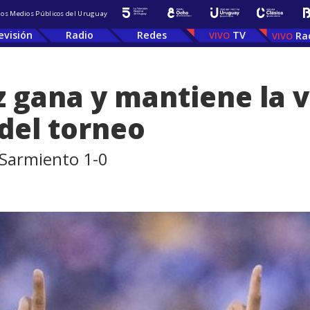
 los Medios Públicos del Uruguay
evisión
Radio
Redes
TV
Ra
z gana y mantiene la v
 del torneo
 Sarmiento 1-0