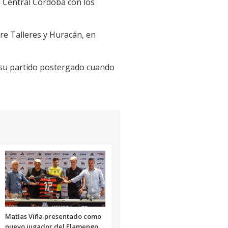
e Central Córdoba con los
re Talleres y Huracán, en
n su partido postergado cuando
Matías Viña presentado como
nuevo jugador del Flamengo