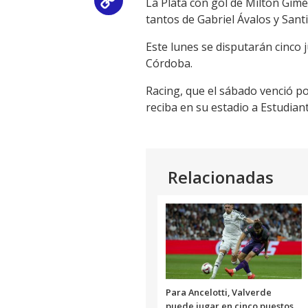
La Plata con gol de Milton Gim
Copy
tantos de Gabriel Ávalos y Sant
Link
Este lunes se disputarán cinco
Córdoba.
Racing, que el sábado venció po
reciba en su estadio a Estudiant
Relacionadas
Para Ancelotti, Valverde
puede jugar en cinco puestos