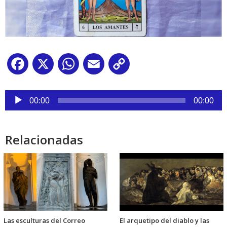
Facebook
X
WhatsApp
Email
Copy
Link
Reproductor
de
00:00
00:00
audio
Relacionadas
Las esculturas del Correo
El arquetipo del diablo y las