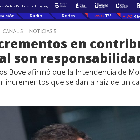
 los Medios Públicos del Uruguay
evisión
Radio
Redes
TV
Ra
.
CANAL 5
.
NOTICIAS 5
.
ncrementos en contrib
al son responsabilida
arrios Bove afirmó que la Intendencia de 
or incrementos que se dan a raíz de un c