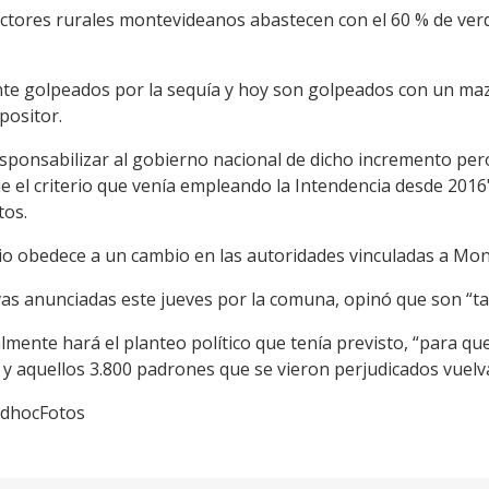
uctores rurales montevideanos abastecen con el 60 % de ve
e golpeados por la sequía y hoy son golpeados con un maz
positor.
sponsabilizar al gobierno nacional de dicho incremento pero
e el criterio que venía empleando la Intendencia desde 2016
tos.
io obedece a un cambio en las autoridades vinculadas a Mon
vas anunciadas este jueves por la comuna, opinó que son “tar
lmente hará el planteo político que tenía previsto, “para q
 y aquellos 3.800 padrones que se vieron perjudicados vuelva
/AdhocFotos