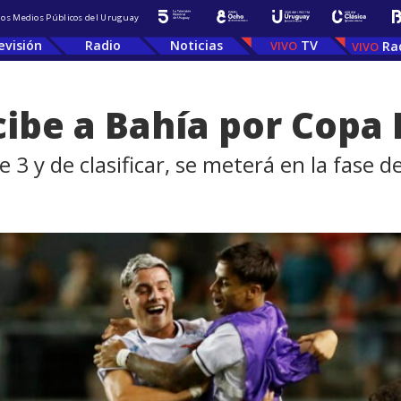
 los Medios Públicos del Uruguay
evisión
Radio
Noticias
TV
Ra
cibe a Bahía por Copa
se 3 y de clasificar, se meterá en la fase 