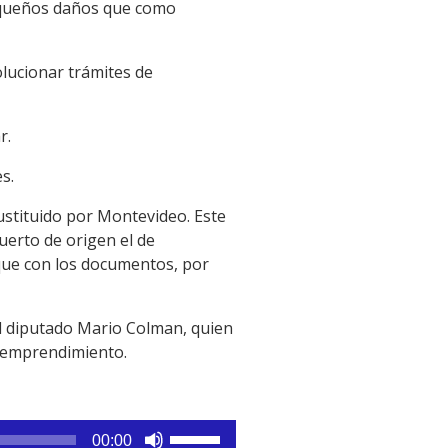
pequeños daños que como
olucionar trámites de
r.
s.
sustituido por Montevideo. Este
uerto de origen el de
uque con los documentos, por
el diputado Mario Colman, quien
 emprendimiento.
Utiliza
00:00