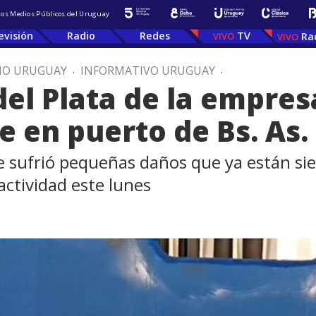
 los Medios Públicos del Uruguay
evisión
Radio
Redes
TV
Ra
IO URUGUAY
.
INFORMATIVO URUGUAY
.
el Plata de la empres
e en puerto de Bs. As.
e sufrió pequeñas daños que ya están si
actividad este lunes