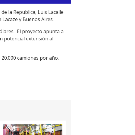
las
teclas
e la Republica, Luis Lacalle
de
n Lacaze y Buenos Aires.
flecha
dólares. El proyecto apunta a
arriba/abajo
n potencial extensión al
para
aumentar
o
e 20.000 camiones por año.
disminuir
el
volumen.