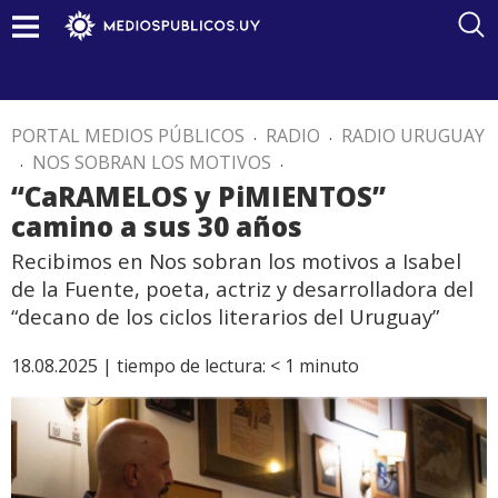
PORTAL MEDIOS PÚBLICOS
.
RADIO
.
RADIO URUGUAY
.
NOS SOBRAN LOS MOTIVOS
.
“CaRAMELOS y PiMIENTOS”
camino a sus 30 años
Recibimos en Nos sobran los motivos a Isabel
de la Fuente, poeta, actriz y desarrolladora del
“decano de los ciclos literarios del Uruguay”
18.08.2025 |
tiempo de lectura:
< 1
minuto