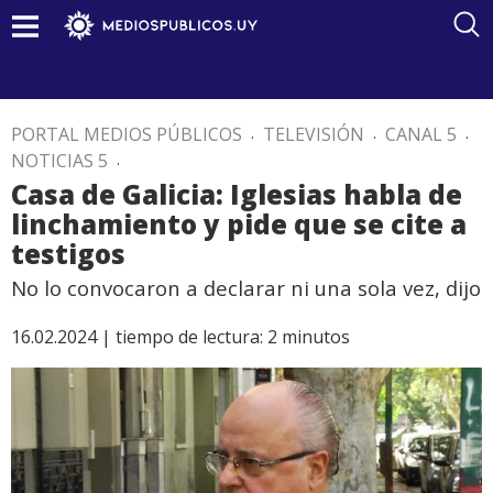
PORTAL MEDIOS PÚBLICOS
.
TELEVISIÓN
.
CANAL 5
.
NOTICIAS 5
.
Casa de Galicia: Iglesias habla de
linchamiento y pide que se cite a
testigos
No lo convocaron a declarar ni una sola vez, dijo
16.02.2024 |
tiempo de lectura:
2
minutos