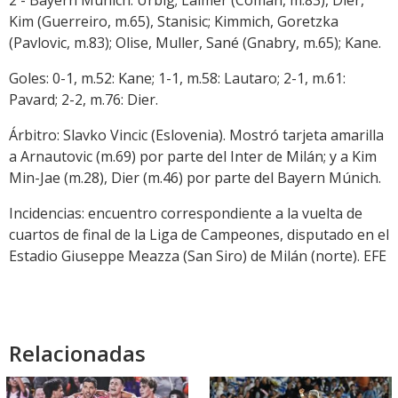
2 - Bayern Múnich: Urbig; Laimer (Coman, m.83), Dier,
Kim (Guerreiro, m.65), Stanisic; Kimmich, Goretzka
(Pavlovic, m.83); Olise, Muller, Sané (Gnabry, m.65); Kane.
Goles: 0-1, m.52: Kane; 1-1, m.58: Lautaro; 2-1, m.61:
Pavard; 2-2, m.76: Dier.
Árbitro: Slavko Vincic (Eslovenia). Mostró tarjeta amarilla
a Arnautovic (m.69) por parte del Inter de Milán; y a Kim
Min-Jae (m.28), Dier (m.46) por parte del Bayern Múnich.
Incidencias: encuentro correspondiente a la vuelta de
cuartos de final de la Liga de Campeones, disputado en el
Estadio Giuseppe Meazza (San Siro) de Milán (norte). EFE
Relacionadas