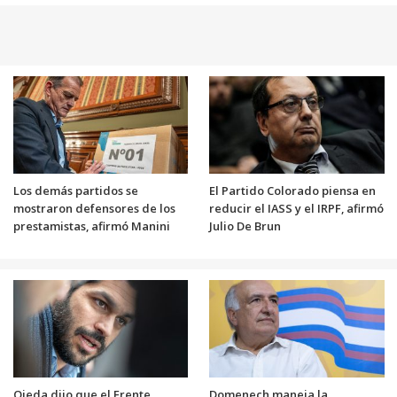
Los demás partidos se
El Partido Colorado piensa en
mostraron defensores de los
reducir el IASS y el IRPF, afirmó
prestamistas, afirmó Manini
Julio De Brun
Ojeda dijo que el Frente
Domenech maneja la