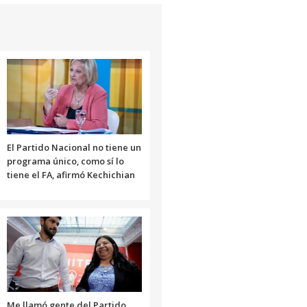
o
disminuir
el
volumen.
El Partido Nacional no tiene un
programa único, como sí lo
tiene el FA, afirmó Kechichian
Me llamó gente del Partido