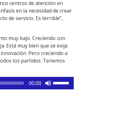
inco centros de atención en
nfasis en la necesidad de crear
o de servicio. Es terrible”,
nto muy bajo. Creciendo con
. Está muy bien que se exija
e innovación. Pero creciendo a
 todos los partidos. Tenemos
Utiliza
00:00
las
teclas
de
flecha
arriba/abajo
para
aumentar