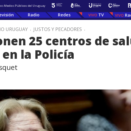
 los Medios Públicos del Uruguay
evisión
Radio
Redes
TV
Ra
IO URUGUAY
.
JUSTOS Y PECADORES
.
nen 25 centros de sa
 en la Policía
asquet