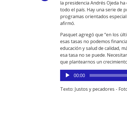
la presidencia Andrés Ojeda ha 
Link
todo el país. Hay una serie de 
programas orientados especialmen
afirmó.
Pasquet agregó que “en los últ
esas tasas no podemos financia
educación y salud de calidad, m
esa tasa no se puede. Necesita
que plantearnos un crecimiento
Reproductor
00:00
de
audio
Texto: Justos y pecadores - Fot