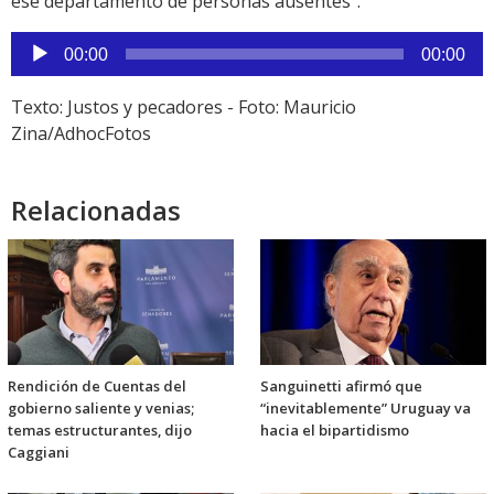
ese departamento de personas ausentes”.
Reproductor
00:00
00:00
de
audio
Texto: Justos y pecadores - Foto: Mauricio
Zina/AdhocFotos
Relacionadas
Rendición de Cuentas del
Sanguinetti afirmó que
gobierno saliente y venias;
“inevitablemente” Uruguay va
temas estructurantes, dijo
hacia el bipartidismo
Caggiani