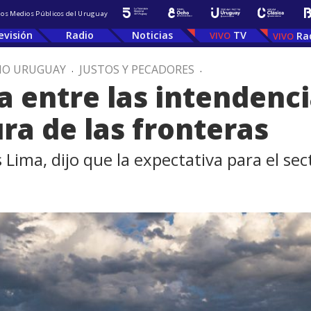
 los Medios Públicos del Uruguay
evisión
Radio
Noticias
TV
Ra
IO URUGUAY
.
JUSTOS Y PECADORES
.
a entre las intendenci
ra de las fronteras
 Lima, dijo que la expectativa para el se