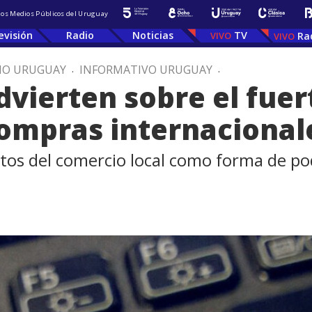
 los Medios Públicos del Uruguay
evisión
Radio
Noticias
TV
Ra
IO URUGUAY
.
INFORMATIVO URUGUAY
.
vierten sobre el fuer
ompras internacional
stos del comercio local como forma de p