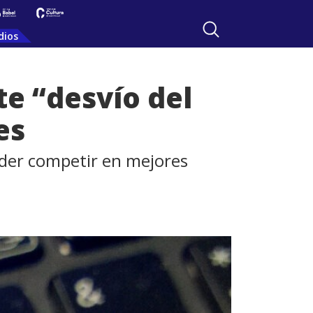
dios
te “desvío del
es
oder competir en mejores