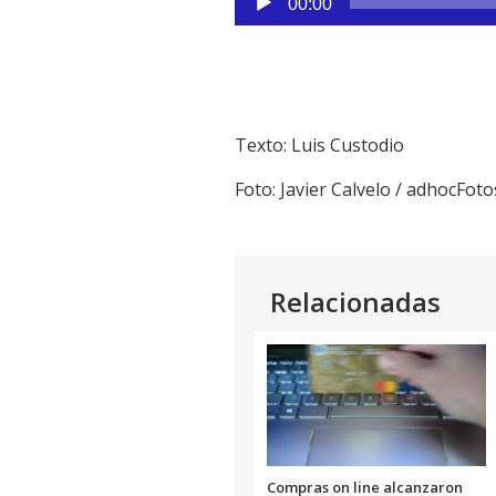
00:00
de
audio
Texto: Luis Custodio
Foto: Javier Calvelo / adhocFoto
Relacionadas
Compras on line alcanzaron