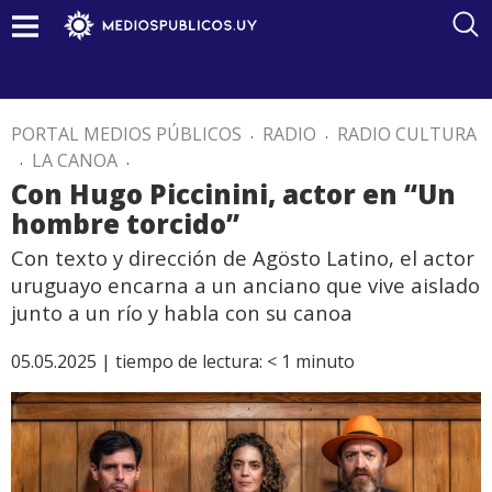
PORTAL MEDIOS PÚBLICOS
.
RADIO
.
RADIO CULTURA
.
LA CANOA
.
Con Hugo Piccinini, actor en “Un
hombre torcido”
Con texto y dirección de Agösto Latino, el actor
uruguayo encarna a un anciano que vive aislado
junto a un río y habla con su canoa
05.05.2025 |
tiempo de lectura:
< 1
minuto