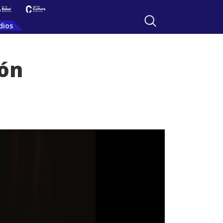
dios
ión