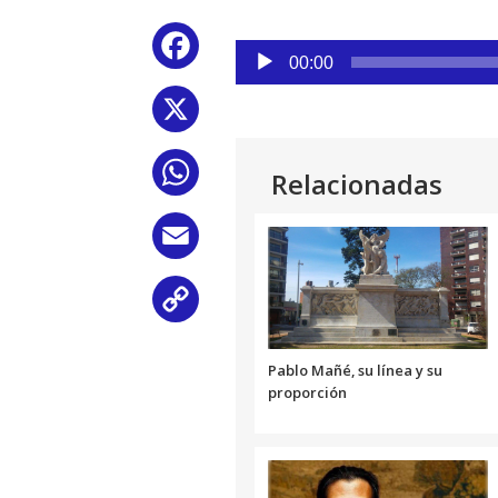
Reproductor
Facebook
de
00:00
audio
X
WhatsApp
Relacionadas
Email
Copy
Link
Pablo Mañé, su línea y su
proporción