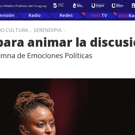
 los Medios Públicos del Uruguay
evisión
Radio
Redes
TV
Ra
IO CULTURA
.
SERENDIPIA
.
para animar la discus
mna de Emociones Políticas