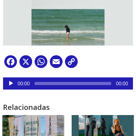
Facebook
X
WhatsApp
Email
Copy
Link
Reproductor
de
00:00
00:00
audio
Relacionadas