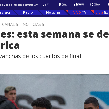
 los Medios Públicos del Uruguay
evisión
Radio
Noticias
TV
Ra
.
CANAL 5
.
NOTICIAS 5
.
es: esta semana se de
rica
anchas de los cuartos de final