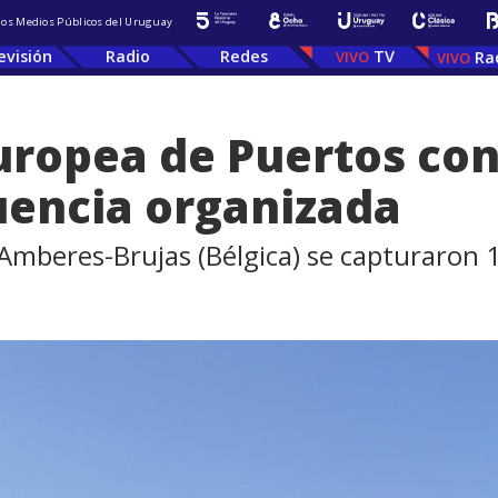
 los Medios Públicos del Uruguay
evisión
Radio
Redes
TV
Ra
uropea de Puertos cont
uencia organizada
 Amberes-Brujas (Bélgica) se capturaron 