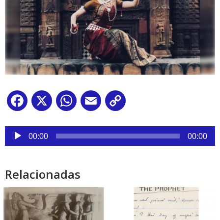
Facebook
X
WhatsApp
Email
Copy
Link
Reproductor
de
00:00
00:00
audio
Relacionadas