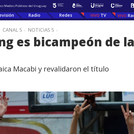
 los Medios Públicos del Uruguay
evisión
Radio
Redes
TV
Ra
.
CANAL 5
.
NOTICIAS 5
.
ng es bicampeón de l
ca Macabi y revalidaron el título