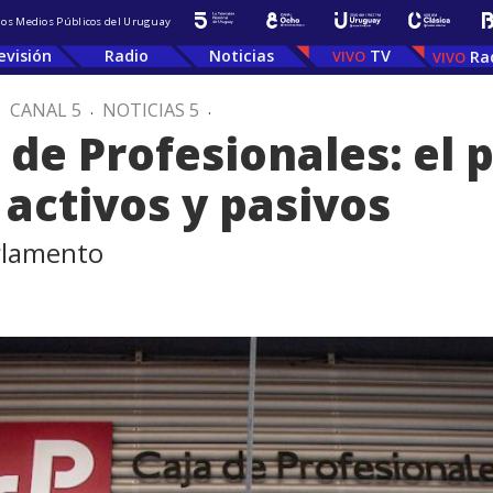
 los Medios Públicos del Uruguay
evisión
Radio
Noticias
TV
Ra
.
CANAL 5
.
NOTICIAS 5
.
 de Profesionales: el 
 activos y pasivos
rlamento