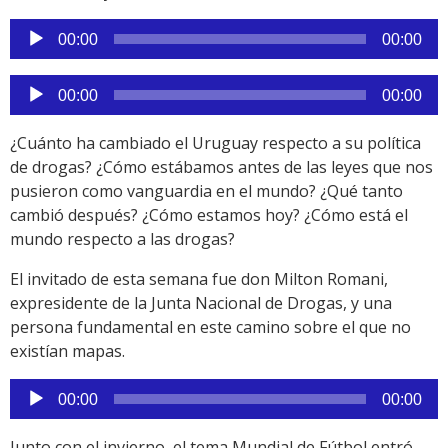
Reproductor
00:00
00:00
de
audio
Reproductor
00:00
00:00
de
audio
¿Cuánto ha cambiado el Uruguay respecto a su política
de drogas? ¿Cómo estábamos antes de las leyes que nos
pusieron como vanguardia en el mundo? ¿Qué tanto
cambió después? ¿Cómo estamos hoy? ¿Cómo está el
mundo respecto a las drogas?
El invitado de esta semana fue don Milton Romani,
expresidente de la Junta Nacional de Drogas, y una
persona fundamental en este camino sobre el que no
existían mapas.
Reproductor
00:00
00:00
de
audio
Junto con el invierno, el tema Mundial de Fútbol entró