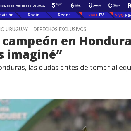
 los Medios Públicos del Uruguay
evisión
Radio
Redes
TV
Ra
IO URUGUAY
.
DERECHOS EXCLUSIVOS
.
l campeón en Honduras
ás imaginé”
onduras, las dudas antes de tomar al equ