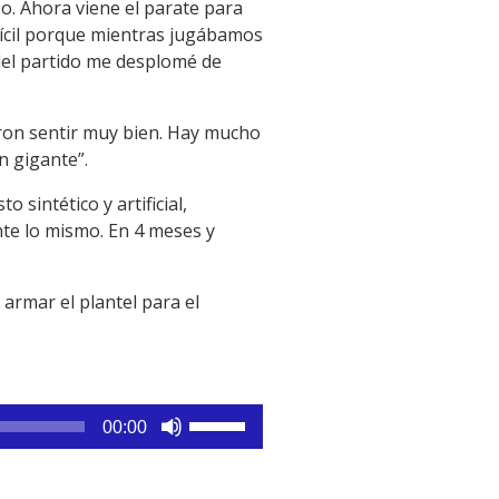
o. Ahora viene el parate para
fícil porque mientras jugábamos
 del partido me desplomé de
eron sentir muy bien. Hay mucho
n gigante”.
 sintético y artificial,
nte lo mismo. En 4 meses y
rmar el plantel para el
Utiliza
00:00
las
teclas
de