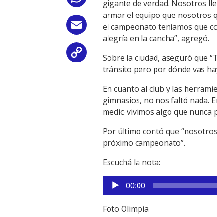
gigante de verdad. Nosotros ll
armar el equipo que nosotros q
Email
el campeonato teníamos que cono
alegría en la cancha”, agregó.
Copy
Sobre la ciudad, aseguró que “
tránsito pero por dónde vas hay
Link
En cuanto al club y las herramie
gimnasios, no nos faltó nada. E
medio vivimos algo que nunca p
Por último contó que “nosotros
próximo campeonato”.
Escuchá la nota:
Reproductor
00:00
de
audio
Foto Olimpia