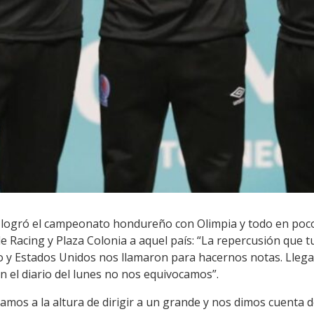
s logró el campeonato hondureño con Olimpia y todo en poc
de Racing y Plaza Colonia a aquel país: “La repercusión que
o y Estados Unidos nos llamaron para hacernos notas. Lleg
 el diario del lunes no nos equivocamos”.
os a la altura de dirigir a un grande y nos dimos cuenta de