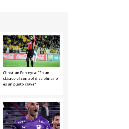
flecha
arriba/abajo
para
aumentar
o
disminuir
el
volumen.
Christian Ferreyra: “En un
clásico el control disciplinario
es un punto clave”