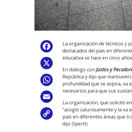
La organización de técnicos y p
Facebook
destacados del país en diferen
educativa se hace en cinco años”
X
En diálogo con
Justos y Pecador
República y dijo que mantuvier
WhatsApp
profundidad que se aspira, va a
necesarios para que sus sustanc
Email
La organización, que solicitó e
“acogió calurosamente y la va a
Copy
país en diferentes áreas que t
dijo Opertti.
Link