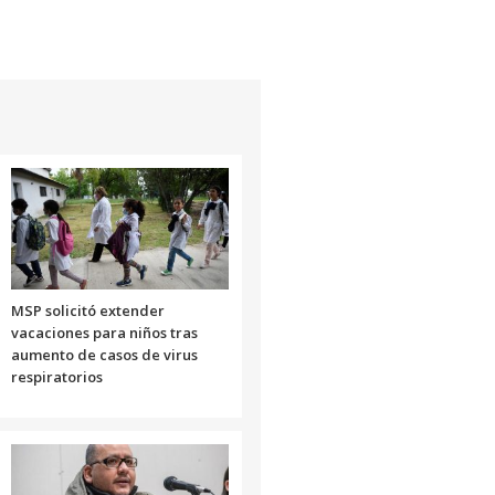
flecha
arriba/abajo
para
aumentar
o
disminuir
el
volumen.
MSP solicitó extender
vacaciones para niños tras
aumento de casos de virus
respiratorios