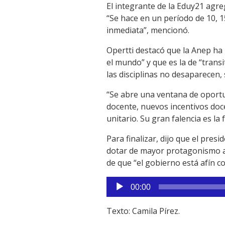
El integrante de la Eduy21 agr
“Se hace en un período de 10, 1
inmediata”, mencionó.
Opertti destacó que la Anep ha 
el mundo” y que es la de “tran
las disciplinas no desaparecen, 
“Se abre una ventana de oportun
docente, nuevos incentivos doc
unitario. Su gran falencia es la
Para finalizar, dijo que el pre
dotar de mayor protagonismo a 
de que “el gobierno está afín c
Reproductor
00:00
de
audio
Texto: Camila Pírez.