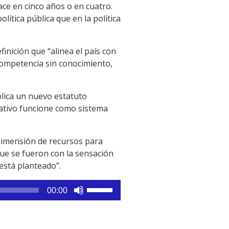
ce en cinco años o en cuatro.
ítica pública que en la política
inición que “alinea el país con
competencia sin conocimiento,
plica un nuevo estatuto
ativo funcione como sistema
 dimensión de recursos para
que se fueron con la sensación
 está planteado”.
Utiliza
00:00
las
teclas
de