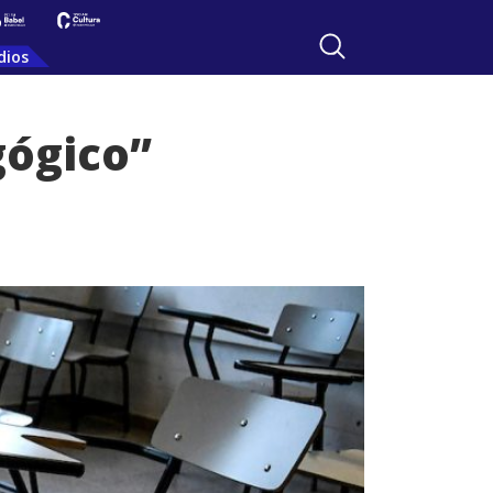
dios
gógico”