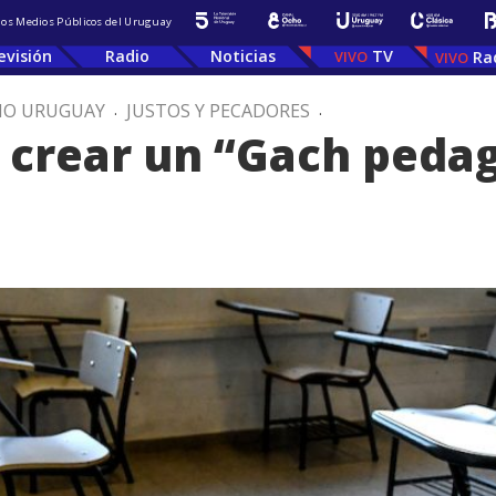
 los Medios Públicos del Uruguay
evisión
Radio
Noticias
TV
Ra
IO URUGUAY
.
JUSTOS Y PECADORES
.
 crear un “Gach peda