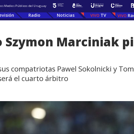
 los Medios Públicos del Uruguay
evisión
Radio
Noticias
TV
Ra
o Szymon Marciniak pit
sus compatriotas Pawel Sokolnicki y Toma
erá el cuarto árbitro