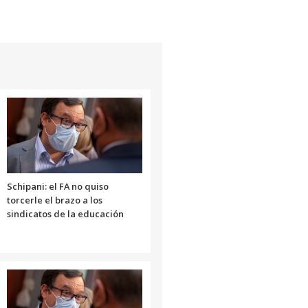
de
flecha
arriba/abajo
para
aumentar
o
disminuir
el
volumen.
Schipani: el FA no quiso
torcerle el brazo a los
sindicatos de la educación