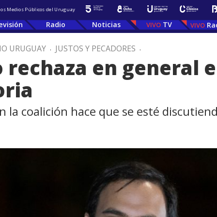
 los Medios Públicos del Uruguay
evisión
Radio
Noticias
TV
Ra
IO URUGUAY
.
JUSTOS Y PECADORES
.
o rechaza en general e
oria
en la coalición hace que se esté discutien