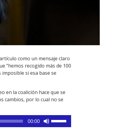
n artículo como un mensaje claro
ó que “hemos recogido más de 100
imposible si esa base se
o en la coalición hace que se
s cambios, por lo cual no se
Utiliza
00:00
las
teclas