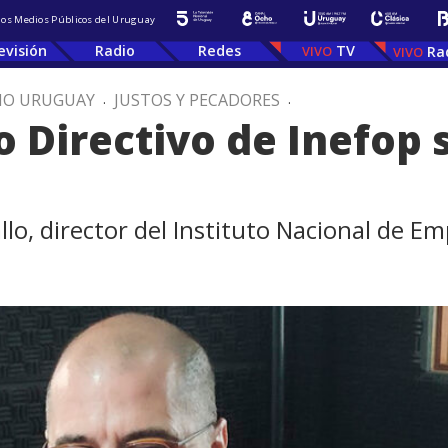
 los Medios Públicos del Uruguay
evisión
Radio
Redes
TV
Ra
IO URUGUAY
.
JUSTOS Y PECADORES
.
o Directivo de Inefop 
llo, director del Instituto Nacional de E