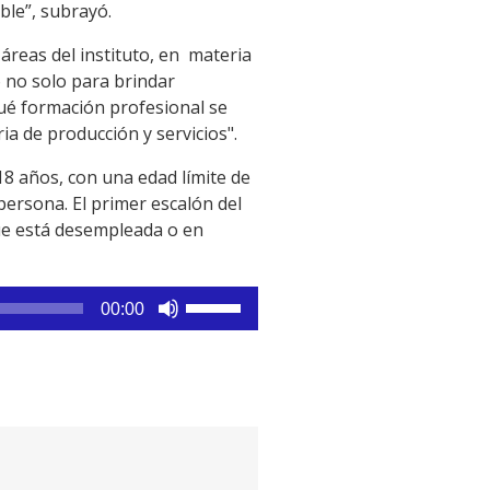
ble”, subrayó.
áreas del instituto, en materia
o no solo para brindar
qué formación profesional se
a de producción y servicios".
18 años, con una edad límite de
persona. El primer escalón del
que está desempleada o en
Utiliza
00:00
las
teclas
de
flecha
arriba/abajo
para
aumentar