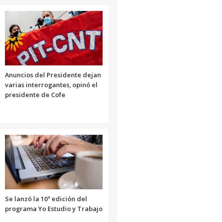
o
disminuir
el
volumen.
Anuncios del Presidente dejan
varias interrogantes, opinó el
presidente de Cofe
Se lanzó la 10º edición del
programa Yo Estudio y Trabajo