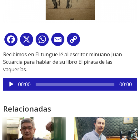
Facebook
X
WhatsApp
Email
Copy
Link
Recibimos en El tungue lé al escritor minuano Juan
Scuarcia para hablar de su libro El pirata de las
vaquerías.
Reproductor
00:00
00:00
de
audio
Relacionadas