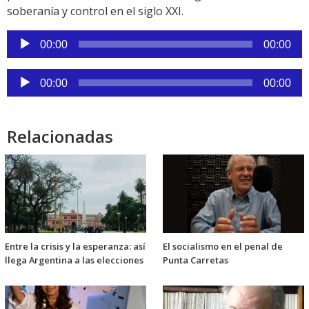
soberanía y control en el siglo XXI.
Reproductor
00:00
00:00
de
audio
Reproductor
00:00
00:00
de
audio
Relacionadas
Entre la crisis y la esperanza: así
El socialismo en el penal de
llega Argentina a las elecciones
Punta Carretas