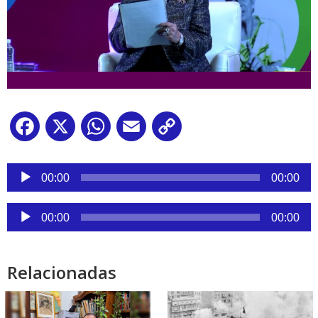
Facebook
X
WhatsApp
Email
Copy
Link
Reproductor
de
00:00
00:00
audio
Reproductor
00:00
00:00
de
audio
Relacionadas