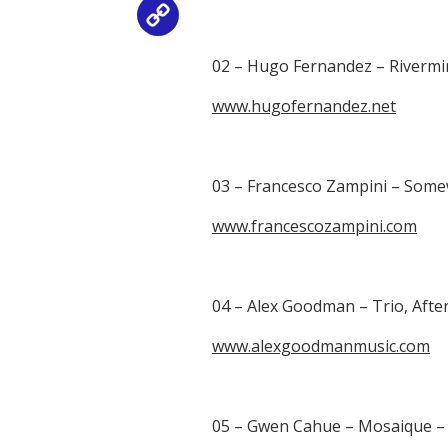
Copy
Link
02 – Hugo Fernandez – Rivermi
www.hugofernandez.net
03 – Francesco Zampini – Som
www.francescozampini.com
04 – Alex Goodman – Trio, Afte
www.alexgoodmanmusic.com
05 – Gwen Cahue – Mosaique –