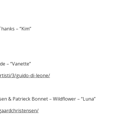
Thanks – “Kim”
de – “Vanette”
tisti/3/guido-di-leone/
en & Patrieck Bonnet – Wildflower – “Luna”
aardchristensen/