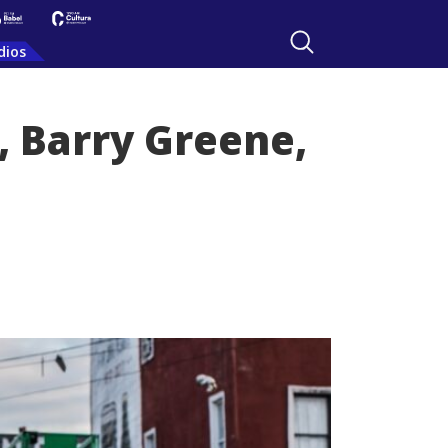
dios
, Barry Greene,