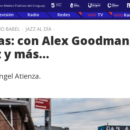
 los Medios Públicos del Uruguay
evisión
Radio
Redes
TV
Ra
IO BABEL
.
JAZZ AL DÍA
.
ras: con Alex Goodman
z y más…
ngel Atienza.