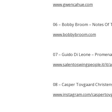
www.gwencahue.com
06 – Bobby Broom – Notes Of 
www.bobbybroom.com
07 – Guido Di Leone – Promena
www.salentoswingpeople.it/it/ar
08 – Casper Tovgaard Christens
www.instagram.com/caspertovg