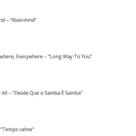
nd – “Rivermind”
ewhere, Everywhere – “Long Way To You”
r All – “Desde Que o Samba É Samba”
 “Temps calme”