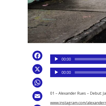
Reproductor
Facebook
de
00:00
audio
X
Reproductor
00:00
de
audio
WhatsApp
01 – Alexander Rues – Debut: Ja
Email
www.instagram.com/alexanderr